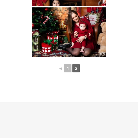
◄
1
2