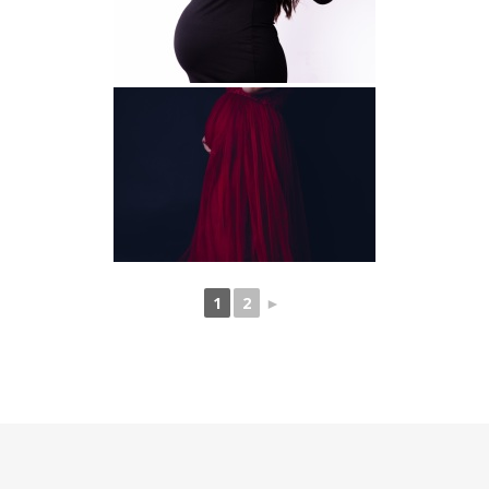
1
2
►